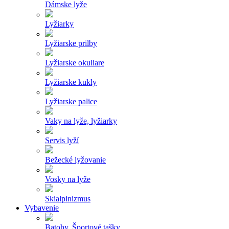
Dámske lyže
Lyžiarky
Lyžiarske prilby
Lyžiarske okuliare
Lyžiarske kukly
Lyžiarske palice
Vaky na lyže, lyžiarky
Servis lyží
Bežecké lyžovanie
Vosky na lyže
Skialpinizmus
Vybavenie
Batohy, Športové tašky