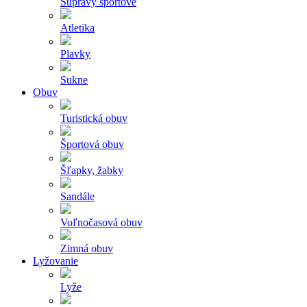
Súpravy športové
Atletika
Plavky
Sukne
Obuv
Turistická obuv
Športová obuv
Šľapky, žabky
Sandále
Voľnočasová obuv
Zimná obuv
Lyžovanie
Lyže