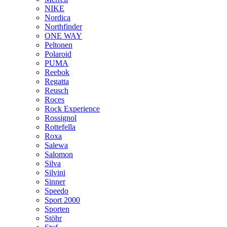
NIKE
Nordica
Northfinder
ONE WAY
Peltonen
Polaroid
PUMA
Reebok
Regatta
Reusch
Roces
Rock Experience
Rossignol
Rottefella
Roxa
Salewa
Salomon
Silva
Silvini
Sinner
Speedo
Sport 2000
Sporten
Stöhr