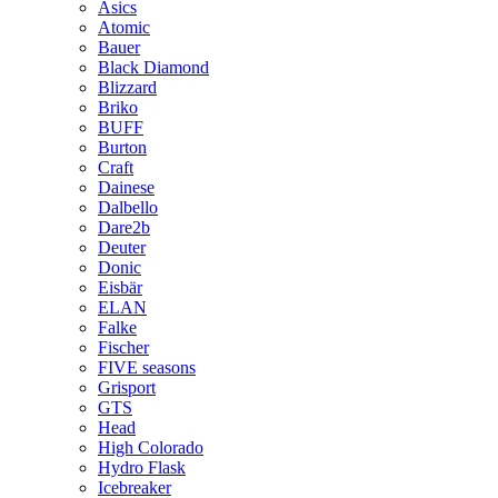
Asics
Atomic
Bauer
Black Diamond
Blizzard
Briko
BUFF
Burton
Craft
Dainese
Dalbello
Dare2b
Deuter
Donic
Eisbär
ELAN
Falke
Fischer
FIVE seasons
Grisport
GTS
Head
High Colorado
Hydro Flask
Icebreaker