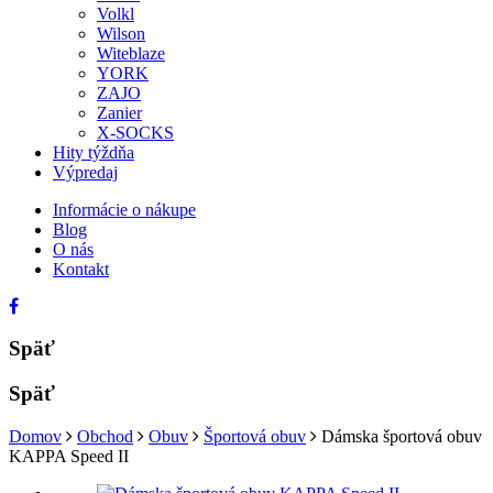
Volkl
Wilson
Witeblaze
YORK
ZAJO
Zanier
X-SOCKS
Hity týždňa
Výpredaj
Informácie o nákupe
Blog
O nás
Kontakt
Späť
Späť
Domov
Obchod
Obuv
Športová obuv
Dámska športová obuv
KAPPA Speed II