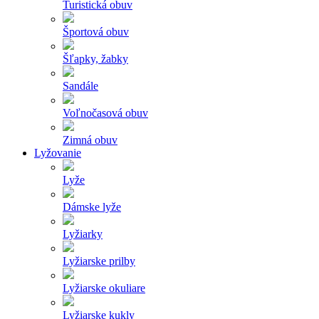
Turistická obuv
Športová obuv
Šľapky, žabky
Sandále
Voľnočasová obuv
Zimná obuv
Lyžovanie
Lyže
Dámske lyže
Lyžiarky
Lyžiarske prilby
Lyžiarske okuliare
Lyžiarske kukly