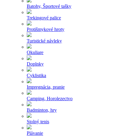
Batohy, Športové tašky
Trekingové palice
Protišmykové hroty
Turistické návleky
Okuliare
Doplnky
Cyklistika
Impregnácia, pranie
Camping, Horolezectvo
Badminton, hry
Stolný tenis
Plávanie