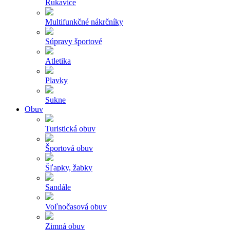
Rukavice
Multifunkčné nákrčníky
Súpravy športové
Atletika
Plavky
Sukne
Obuv
Turistická obuv
Športová obuv
Šľapky, žabky
Sandále
Voľnočasová obuv
Zimná obuv