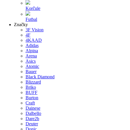
Korčule
Futbal
Značky
3F Vision
4F
4KAAD
Adidas
Alpina
Arena
Asics
Atomic
Bauer
Black Diamond
Blizzard
Briko
BUFF
Burton
Craft
Dainese
Dalbello
Dare2b
Deuter
Donic