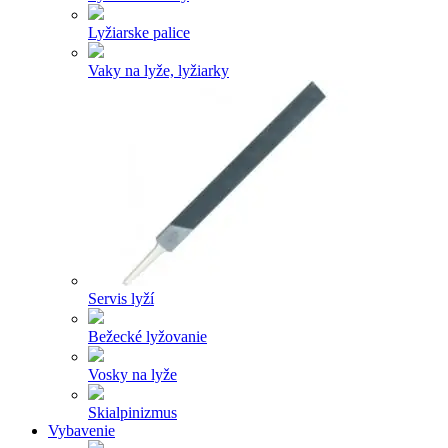
Lyžiarske palice
Vaky na lyže, lyžiarky
Servis lyží
Bežecké lyžovanie
Vosky na lyže
Skialpinizmus
Vybavenie