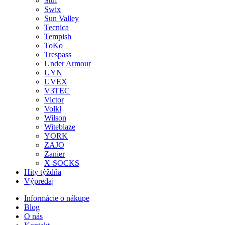
Stuf
Swix
Sun Valley
Tecnica
Tempish
ToKo
Trespass
Under Armour
UYN
UVEX
V3TEC
Victor
Volkl
Wilson
Witeblaze
YORK
ZAJO
Zanier
X-SOCKS
Hity týždňa
Výpredaj
Informácie o nákupe
Blog
O nás