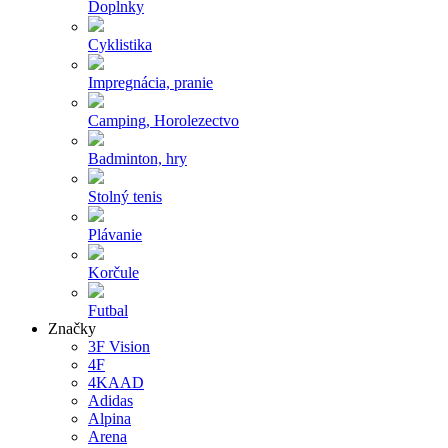
Doplnky
Cyklistika
Impregnácia, pranie
Camping, Horolezectvo
Badminton, hry
Stolný tenis
Plávanie
Korčule
Futbal
Značky
3F Vision
4F
4KAAD
Adidas
Alpina
Arena