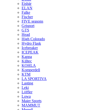
Eisbär
ELAN
Falke
Fischer
FIVE seasons
Grisport
GTS
Head
High Colorado
Hydro Flask
Icebreaker
ICEPEAK
Kappa
Killtec
KOHLA
Komperdell
KTM
LA SPORTIVA
Lasting
Leki
Löffler
Lowa
Maier Sports
MAMMUT
Merrell