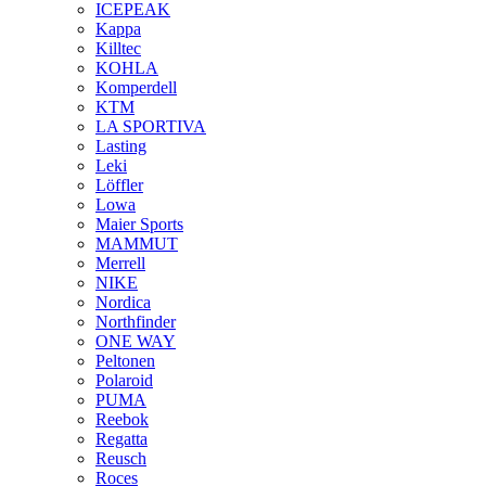
ICEPEAK
Kappa
Killtec
KOHLA
Komperdell
KTM
LA SPORTIVA
Lasting
Leki
Löffler
Lowa
Maier Sports
MAMMUT
Merrell
NIKE
Nordica
Northfinder
ONE WAY
Peltonen
Polaroid
PUMA
Reebok
Regatta
Reusch
Roces