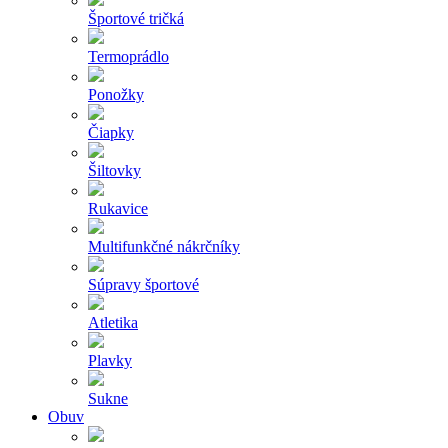
Športové tričká
Termoprádlo
Ponožky
Čiapky
Šiltovky
Rukavice
Multifunkčné nákrčníky
Súpravy športové
Atletika
Plavky
Sukne
Obuv