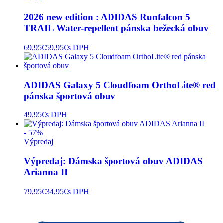
2026 new edition : ADIDAS Runfalcon 5
TRAIL Water-repellent pánska bežecká obuv
69,95
€
59,95
€
s DPH
ADIDAS Galaxy 5 Cloudfoam OrthoLite® red
pánska športová obuv
49,95
€
s DPH
- 57%
Výpredaj
Výpredaj: Dámska športová obuv ADIDAS
Arianna II
79,95
€
34,95
€
s DPH