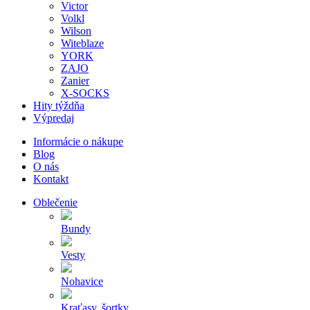
Victor
Volkl
Wilson
Witeblaze
YORK
ZAJO
Zanier
X-SOCKS
Hity týždňa
Výpredaj
Informácie o nákupe
Blog
O nás
Kontakt
Oblečenie
Bundy
Vesty
Nohavice
Kraťasy, šortky