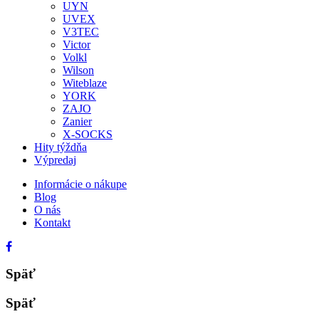
UYN
UVEX
V3TEC
Victor
Volkl
Wilson
Witeblaze
YORK
ZAJO
Zanier
X-SOCKS
Hity týždňa
Výpredaj
Informácie o nákupe
Blog
O nás
Kontakt
Späť
Späť