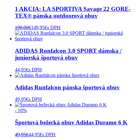
1 AKCIA: LA SPORTIVA Savage 22 GORE-
TEX® pánska outdoorová obuv
190,00
€
149,95
€
s DPH
ADIDAS Runfalcon 3.0 SPORT dámska /
juniorská športová obuv
44,95
€
s DPH
Adidas Runfalcon pánska športová obuv
49,95
€
s DPH
- 10%
Športová bežecká obuv Adidas Duramo 6 K
49,95
€
44,95
€
s DPH