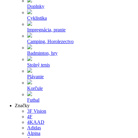
Doplnky
Cyklistika
Impregnácia, pranie
Camping, Horolezectvo
Badminton, hry
Stolný tenis
Plávanie
Korčule
Futbal
Značky
3F Vision
4F
4KAAD
Adidas
Alpina