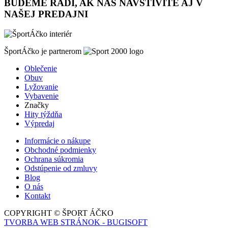
BUDEME RADI, AK NÁS NAVŠTÍVITE AJ V
NAŠEJ PREDAJNI
ŠportÁčko je partnerom
Oblečenie
Obuv
Lyžovanie
Vybavenie
Značky
Hity týždňa
Výpredaj
Informácie o nákupe
Obchodné podmienky
Ochrana súkromia
Odstúpenie od zmluvy
Blog
O nás
Kontakt
COPYRIGHT © ŠPORT ÁČKO
TVORBA WEB STRÁNOK - BUGISOFT