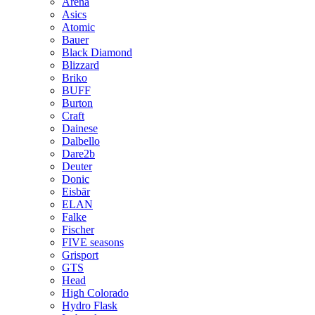
Arena
Asics
Atomic
Bauer
Black Diamond
Blizzard
Briko
BUFF
Burton
Craft
Dainese
Dalbello
Dare2b
Deuter
Donic
Eisbär
ELAN
Falke
Fischer
FIVE seasons
Grisport
GTS
Head
High Colorado
Hydro Flask