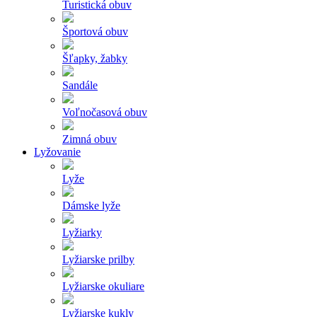
Turistická obuv
Športová obuv
Šľapky, žabky
Sandále
Voľnočasová obuv
Zimná obuv
Lyžovanie
Lyže
Dámske lyže
Lyžiarky
Lyžiarske prilby
Lyžiarske okuliare
Lyžiarske kukly