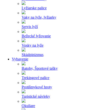
Lyžiarske palice
Vaky na lyže, lyžiarky
Servis lyží
Bežecké lyžovanie
Vosky na lyže
Skialpinizmus
Vybavenie
Batohy, Športové tašky
Trekingové palice
Protišmykové hroty
Turistické návleky
Okuliare