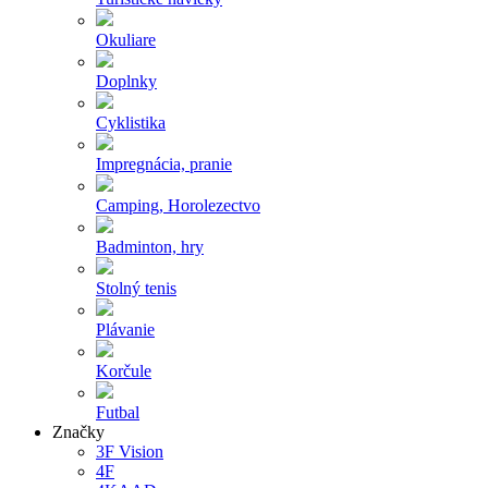
Okuliare
Doplnky
Cyklistika
Impregnácia, pranie
Camping, Horolezectvo
Badminton, hry
Stolný tenis
Plávanie
Korčule
Futbal
Značky
3F Vision
4F