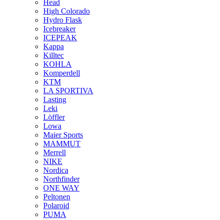
Head
High Colorado
Hydro Flask
Icebreaker
ICEPEAK
Kappa
Killtec
KOHLA
Komperdell
KTM
LA SPORTIVA
Lasting
Leki
Löffler
Lowa
Maier Sports
MAMMUT
Merrell
NIKE
Nordica
Northfinder
ONE WAY
Peltonen
Polaroid
PUMA