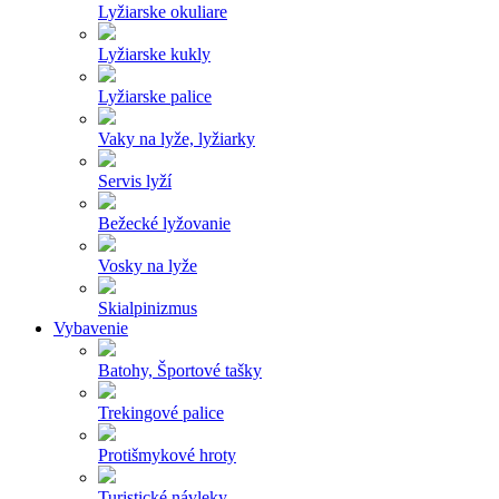
Lyžiarske okuliare
Lyžiarske kukly
Lyžiarske palice
Vaky na lyže, lyžiarky
Servis lyží
Bežecké lyžovanie
Vosky na lyže
Skialpinizmus
Vybavenie
Batohy, Športové tašky
Trekingové palice
Protišmykové hroty
Turistické návleky