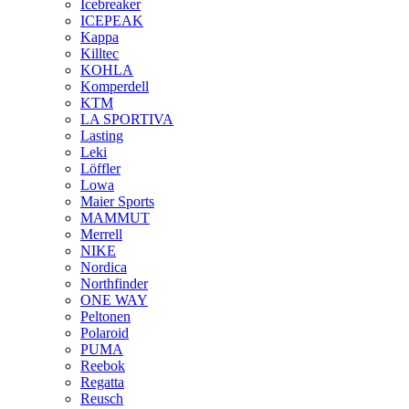
Icebreaker
ICEPEAK
Kappa
Killtec
KOHLA
Komperdell
KTM
LA SPORTIVA
Lasting
Leki
Löffler
Lowa
Maier Sports
MAMMUT
Merrell
NIKE
Nordica
Northfinder
ONE WAY
Peltonen
Polaroid
PUMA
Reebok
Regatta
Reusch