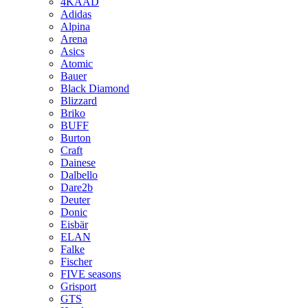
4KAAD
Adidas
Alpina
Arena
Asics
Atomic
Bauer
Black Diamond
Blizzard
Briko
BUFF
Burton
Craft
Dainese
Dalbello
Dare2b
Deuter
Donic
Eisbär
ELAN
Falke
Fischer
FIVE seasons
Grisport
GTS