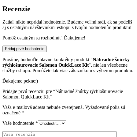
Recenzie
Zatiaľ nikto nepridal hodnotenie. Budeme veľmi radi, ak sa podelíš
aj s ostatnými návštevníkmi eshopu s tvojím hodnotením produktu!
Pomôž ostatným sa rozhodnúť. Ďakujeme!
Pridaj prvé hodnotenie
Prosíme, hodnoťte hlavne konkrétny produkt "
Náhradné šnúrky
rýchlošnurovacie Salomon QuickLace Kit
", nie len všeobecne
služby eshopu. Pomôžete tak viac zákazníkom s výberom produktu.
Ďakujeme pekne:)
Pridajte prvú recenziu pre “Náhradné šnúrky rýchlošnurovacie
Salomon QuickLace Kit”
Vaša e-mailová adresa nebude zverejnená.
Vyžadované polia sú
označené
*
Vaše hodnotenie
*