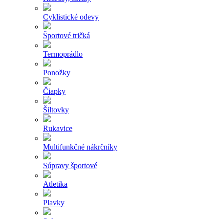
Cyklistické odevy
Športové tričká
Termoprádlo
Ponožky
Čiapky
Šiltovky
Rukavice
Multifunkčné nákrčníky
Súpravy športové
Atletika
Plavky