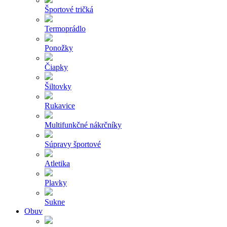
Športové tričká
Termoprádlo
Ponožky
Čiapky
Šiltovky
Rukavice
Multifunkčné nákrčníky
Súpravy športové
Atletika
Plavky
Sukne
Obuv