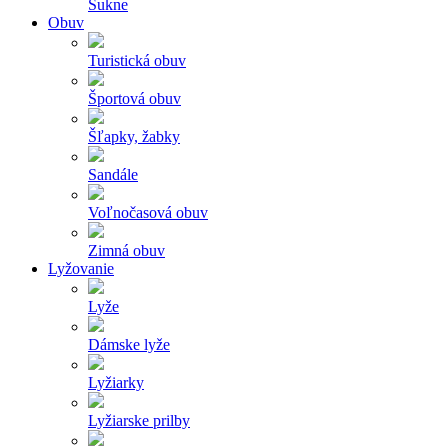
Sukne
Obuv
Turistická obuv
Športová obuv
Šľapky, žabky
Sandále
Voľnočasová obuv
Zimná obuv
Lyžovanie
Lyže
Dámske lyže
Lyžiarky
Lyžiarske prilby