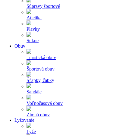
Súpravy športové
Atletika
Plavky
Sukne
Obuv
Turistická obuv
Športová obuv
Šľapky, žabky
Sandále
Voľnočasová obuv
Zimná obuv
Lyžovanie
Lyže