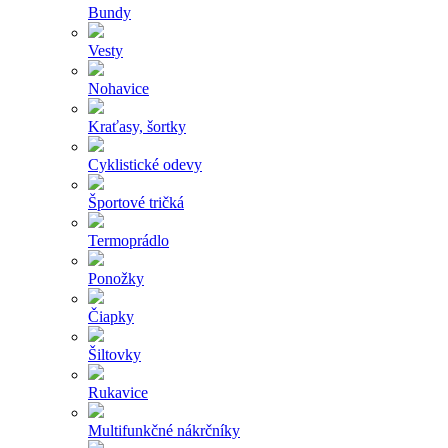
Bundy
Vesty
Nohavice
Kraťasy, šortky
Cyklistické odevy
Športové tričká
Termoprádlo
Ponožky
Čiapky
Šiltovky
Rukavice
Multifunkčné nákrčníky