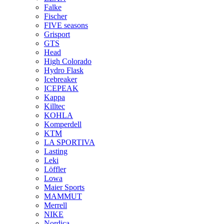
Falke
Fischer
FIVE seasons
Grisport
GTS
Head
High Colorado
Hydro Flask
Icebreaker
ICEPEAK
Kappa
Killtec
KOHLA
Komperdell
KTM
LA SPORTIVA
Lasting
Leki
Löffler
Lowa
Maier Sports
MAMMUT
Merrell
NIKE
Nordica