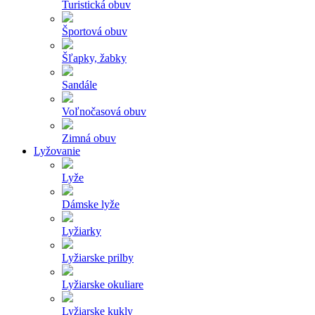
Turistická obuv
Športová obuv
Šľapky, žabky
Sandále
Voľnočasová obuv
Zimná obuv
Lyžovanie
Lyže
Dámske lyže
Lyžiarky
Lyžiarske prilby
Lyžiarske okuliare
Lyžiarske kukly