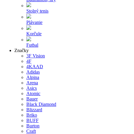
Stolný tenis
Plávanie
Korčule
Futbal
Značky
3F Vision
4F
4KAAD
Adidas
Alpina
Arena
Asics
Atomic
Bauer
Black Diamond
Blizzard
Briko
BUFF
Burton
Craft