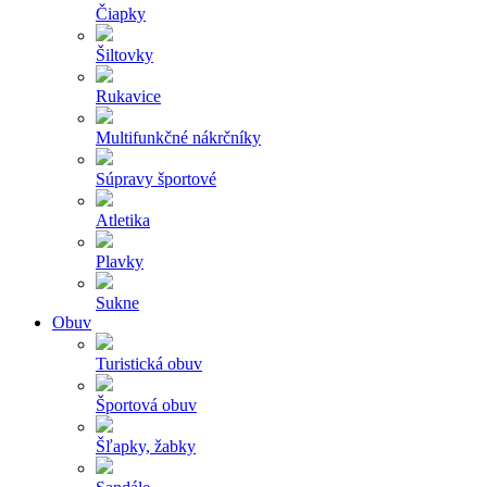
Čiapky
Šiltovky
Rukavice
Multifunkčné nákrčníky
Súpravy športové
Atletika
Plavky
Sukne
Obuv
Turistická obuv
Športová obuv
Šľapky, žabky