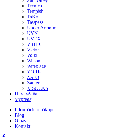
Sun Valley
Tecnica
Tempish
ToKo
Trespass
Under Armour
UYN
UVEX
V3TEC
Victor
Volkl
Wilson
Witeblaze
YORK
ZAJO
Zanier
X-SOCKS
Hity týždňa
Výpredaj
Informácie o nákupe
Blog
O nás
Kontakt