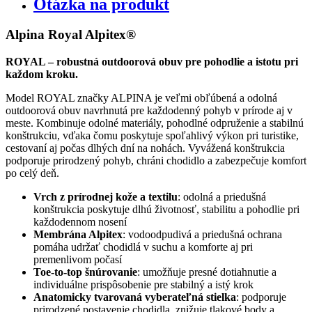
Otázka na produkt
Alpina Royal Alpitex®
ROYAL – robustná outdoorová obuv pre pohodlie a istotu pri
každom kroku.
Model ROYAL značky ALPINA je veľmi obľúbená a odolná
outdoorová obuv navrhnutá pre každodenný pohyb v prírode aj v
meste. Kombinuje odolné materiály, pohodlné odpruženie a stabilnú
konštrukciu, vďaka čomu poskytuje spoľahlivý výkon pri turistike,
cestovaní aj počas dlhých dní na nohách. Vyvážená konštrukcia
podporuje prirodzený pohyb, chráni chodidlo a zabezpečuje komfort
po celý deň.
Vrch z prírodnej kože a textilu
: odolná a priedušná
konštrukcia poskytuje dlhú životnosť, stabilitu a pohodlie pri
každodennom nosení
Membrána Alpitex
: vodoodpudivá a priedušná ochrana
pomáha udržať chodidlá v suchu a komforte aj pri
premenlivom počasí
Toe-to-top šnúrovanie
: umožňuje presné dotiahnutie a
individuálne prispôsobenie pre stabilný a istý krok
Anatomicky tvarovaná vyberateľná stielka
: podporuje
prirodzené postavenie chodidla, znižuje tlakové body a