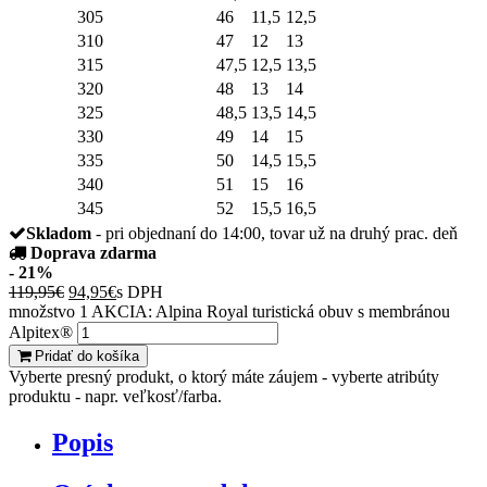
305
46
11,5
12,5
310
47
12
13
315
47,5
12,5
13,5
320
48
13
14
325
48,5
13,5
14,5
330
49
14
15
335
50
14,5
15,5
340
51
15
16
345
52
15,5
16,5
Skladom
- pri objednaní do 14:00, tovar už na druhý prac. deň
Doprava zdarma
- 21%
119,95
€
94,95
€
s DPH
množstvo 1 AKCIA: Alpina Royal turistická obuv s membránou
Alpitex®
Pridať do košíka
Vyberte presný produkt, o ktorý máte záujem - vyberte atribúty
produktu - napr. veľkosť/farba.
Popis