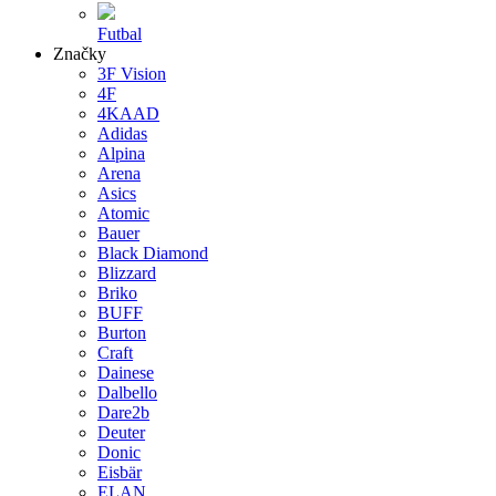
Futbal
Značky
3F Vision
4F
4KAAD
Adidas
Alpina
Arena
Asics
Atomic
Bauer
Black Diamond
Blizzard
Briko
BUFF
Burton
Craft
Dainese
Dalbello
Dare2b
Deuter
Donic
Eisbär
ELAN