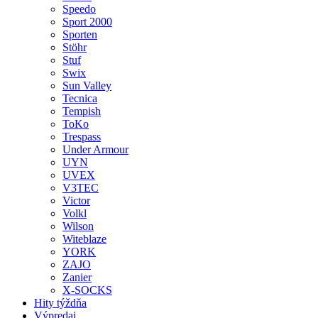
Speedo
Sport 2000
Sporten
Stöhr
Stuf
Swix
Sun Valley
Tecnica
Tempish
ToKo
Trespass
Under Armour
UYN
UVEX
V3TEC
Victor
Volkl
Wilson
Witeblaze
YORK
ZAJO
Zanier
X-SOCKS
Hity týždňa
Výpredaj