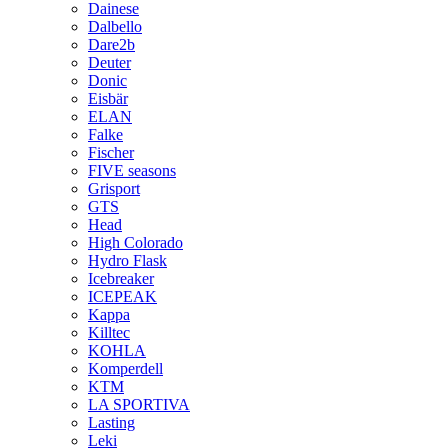
Dainese
Dalbello
Dare2b
Deuter
Donic
Eisbär
ELAN
Falke
Fischer
FIVE seasons
Grisport
GTS
Head
High Colorado
Hydro Flask
Icebreaker
ICEPEAK
Kappa
Killtec
KOHLA
Komperdell
KTM
LA SPORTIVA
Lasting
Leki