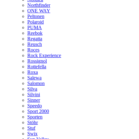
Northfinder
ONE WAY
Peltonen
Polaroid
PUMA
Reebok
Regatta
Reusch
Roces
Rock Experience
Rossignol
Rottefella
Roxa
Salewa
Salomon
Silva
Silvini
Sinner
Speedo
Sport 2000
Sporten
Stöhr
Stuf
Swix