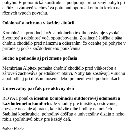
pohybu. Ergonomická konštrukcia podporuje prirodzený pohyb pri
chôdzi a zároveň zachováva potrebnú oporu a kontrolu kroku na
rôznych typoch povrchu.
Odolnosť a ochrana v každej situácii
Kombinácia prírodnej kože a odolného textilu poskytuje vysokú
životnosť a odolnosť voči opotrebovaniu. Zosilnená špička a päta
chránia chodidlo pred nárazmi a odieraním, čo oceníte pri pohybe v
prírode aj počas každodenného používania.
Sucho a pohodlie aj pri zmene počasia
Membrána Alpitex pomáha chrániť chodidlo pred vlhkosťou a
zároveň zachováva priedušnosť obuvi. Nohy tak zostávajú v suchu
a pohodlí aj pri dlhšom nosení alebo premenlivých podmienkach.
Univerzálny parťák pre aktívny deň
ROYAL ponúka
ideálnu kombináciu outdoorovej odolnosti a
každodenného komfortu
. Je vhodný pre turistiku, cestovanie,
mestské nosenie aj prácu, kde trávite dlhé hodiny na nohách.
Stabilná konštrukcia, pohodlný došľap a univerzálny dizajn z neho
robia spoľahlivú obuv pre každý deň.
farba:
black