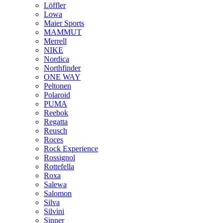
Löffler
Lowa
Maier Sports
MAMMUT
Merrell
NIKE
Nordica
Northfinder
ONE WAY
Peltonen
Polaroid
PUMA
Reebok
Regatta
Reusch
Roces
Rock Experience
Rossignol
Rottefella
Roxa
Salewa
Salomon
Silva
Silvini
Sinner