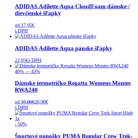
ADIDAS Adilette Aqua CloudFoam dámske /
dievčenské šľapky
od
17,95
€
s DPH
ADIDAS Adilette Aqua pánske šľapky
22,95
€
s DPH
40% — 43%
Dámske termotričko Regatta Womens Montes
RWA240
od
35,00
€
20,00
€
s DPH
- 50%
Športové ponožky PUMA Regular Crew Trek-