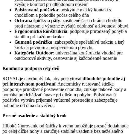
zvyšuje komfort pri dlhodobom nosení
Polstrovaná podšívka
: poskytuje mäkký kontakt s
chodidlom a pohodlie počas celého dňa
Ochrana špičky a päty
: zosilnené časti chránia chodidlo
proti nárazom a výrazne zvyšujú odolnosť a životnosť obuvi
Ergonomická konštrukcia
: podporuje prirodzený pohyb a
stabilitu pri každom kroku
Gumená podrážka
: zabezpečuje spoľahlivú trakciu a istý
krok na pevnom aj nespevnenom povrchu
Kategória Outdoor
: univerzálna konštrukcia vhodná pre
outdoorové aktivity, cestovanie aj každodenné nosenie
Komfort a podpora celý deň
ROYAL je navrhnutý tak, aby poskytoval
dlhodobé pohodlie aj
pri intenzívnom používaní
. Anatomicky tvarovaná stielka
podporuje prirodzené postavenie chodidla, znižuje tlakové body a
pomáha predchádzať únave pri dlhšom pohybe. Polstrovaná
podšívka vytvára príjemné vnútorné prostredie a zabezpečuje
pohodlie od rána do večera.
Presné usadenie a stabilný krok
Hlboké šnurovanie od špičky k vrchu umožňuje presné dotiahnutie
po celej dĺžke nohy a zaručuje stabilné usadenie bez neželaného