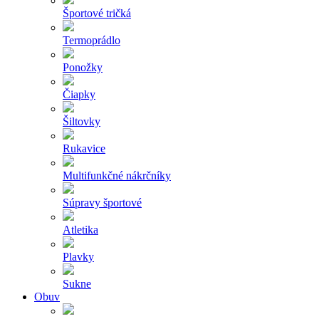
Športové tričká
Termoprádlo
Ponožky
Čiapky
Šiltovky
Rukavice
Multifunkčné nákrčníky
Súpravy športové
Atletika
Plavky
Sukne
Obuv