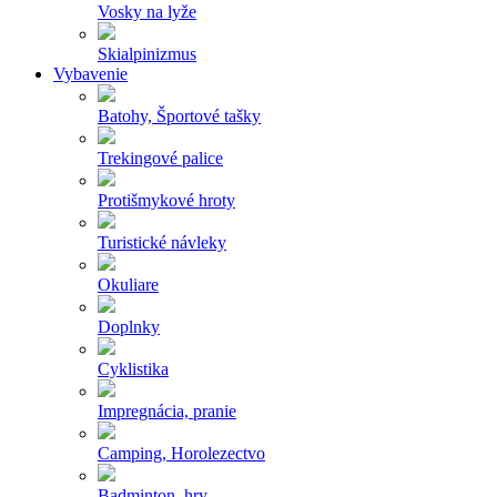
Vosky na lyže
Skialpinizmus
Vybavenie
Batohy, Športové tašky
Trekingové palice
Protišmykové hroty
Turistické návleky
Okuliare
Doplnky
Cyklistika
Impregnácia, pranie
Camping, Horolezectvo
Badminton, hry