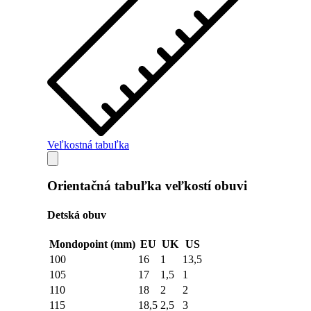
Veľkostná tabuľka
Orientačná tabuľka veľkostí obuvi
Detská obuv
Mondopoint (mm)
EU
UK
US
100
16
1
13,5
105
17
1,5
1
110
18
2
2
115
18,5
2,5
3