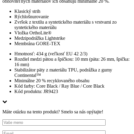
obnoviteľných materiálov ich obsahujú minimálne 20 %.
Klasický strih
Rýchlošnurovanie
Zvršok z textilu a syntetického materiálu s vrstvami zo
syntetického materiálu
Vložka OrthoLite®
Medzipodrážka Lightstrike
Membrána GORE-TEX
Hmotnosť: 434 g (veľkosť EU 42 2/3)
Rozdiel medzi pätou a špičkou: 10 mm (päta: 26 mm, špička:
16 mm)
Stabilizátor päty z materiálu TPU, podrážka z gumy
Continental™
Minimálne 20 % recyklovaného obsahu
Kód farby: Core Black / Ray Blue / Core Black
Kód produktu: JR9423
Máte otázku na tento produkt? Smelo sa nás opýtajte!