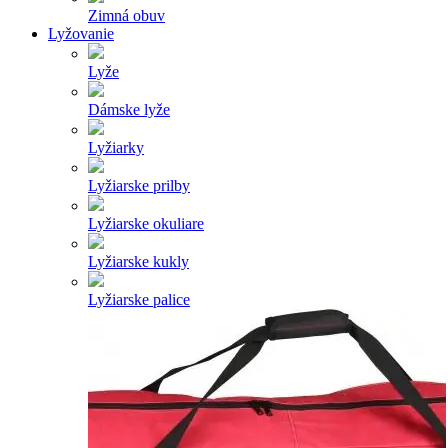
Zimná obuv
Lyžovanie
Lyže
Dámske lyže
Lyžiarky
Lyžiarske prilby
Lyžiarske okuliare
Lyžiarske kukly
Lyžiarske palice