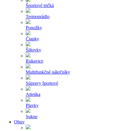
Športové tričká
Termoprádlo
Ponožky
Čiapky
Šiltovky
Rukavice
Multifunkčné nákrčníky
Súpravy športové
Atletika
Plavky
Sukne
Obuv