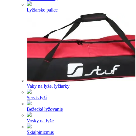
Lyžiarske palice
Vaky na lyže, lyžiarky
Servis lyží
Bežecké lyžovanie
Vosky na lyže
Skialpinizmus