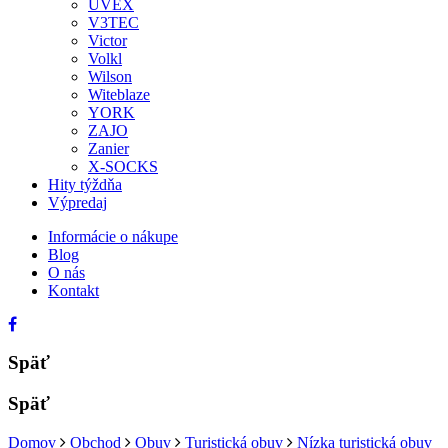
UVEX
V3TEC
Victor
Volkl
Wilson
Witeblaze
YORK
ZAJO
Zanier
X-SOCKS
Hity týždňa
Výpredaj
Informácie o nákupe
Blog
O nás
Kontakt
Späť
Späť
Domov
Obchod
Obuv
Turistická obuv
Nízka turistická obuv