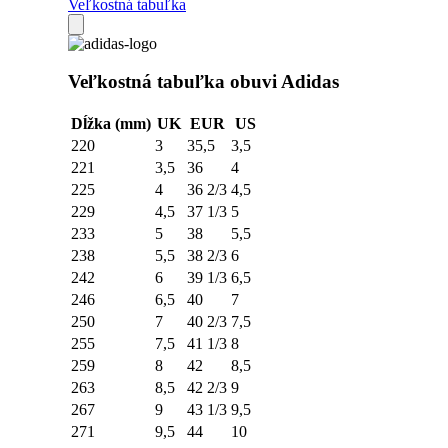
Veľkostná tabuľka
Veľkostná tabuľka obuvi Adidas
Dĺžka (mm)
UK
EUR
US
220
3
35,5
3,5
221
3,5
36
4
225
4
36 2/3
4,5
229
4,5
37 1/3
5
233
5
38
5,5
238
5,5
38 2/3
6
242
6
39 1/3
6,5
246
6,5
40
7
250
7
40 2/3
7,5
255
7,5
41 1/3
8
259
8
42
8,5
263
8,5
42 2/3
9
267
9
43 1/3
9,5
271
9,5
44
10