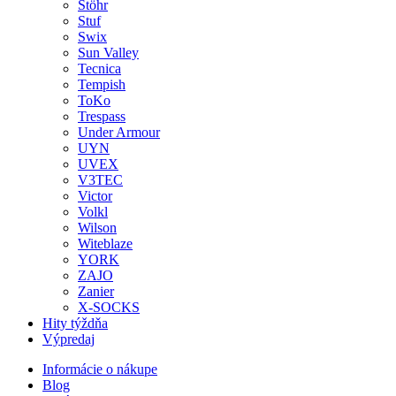
Stöhr
Stuf
Swix
Sun Valley
Tecnica
Tempish
ToKo
Trespass
Under Armour
UYN
UVEX
V3TEC
Victor
Volkl
Wilson
Witeblaze
YORK
ZAJO
Zanier
X-SOCKS
Hity týždňa
Výpredaj
Informácie o nákupe
Blog