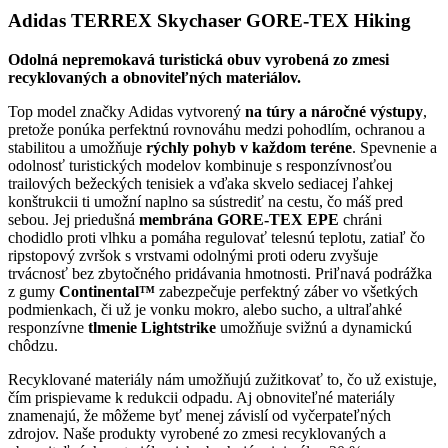
Adidas TERREX Skychaser GORE-TEX Hiking
Odolná nepremokavá turistická obuv vyrobená zo zmesi
recyklovaných a obnoviteľných materiálov.
Top model značky Adidas vytvorený
na túry a náročné výstupy
,
pretože ponúka perfektnú rovnováhu medzi pohodlím, ochranou a
stabilitou a umožňuje
rýchly pohyb v každom teréne
. Spevnenie a
odolnosť turistických modelov kombinuje s responzívnosťou
trailových bežeckých tenisiek a vďaka skvelo sediacej ľahkej
konštrukcii ti umožní naplno sa sústrediť na cestu, čo máš pred
sebou. Jej priedušná
membrána GORE-TEX EPE
chráni
chodidlo proti vlhku a pomáha regulovať telesnú teplotu, zatiaľ čo
ripstopový zvršok s vrstvami odolnými proti oderu zvyšuje
trvácnosť bez zbytočného pridávania hmotnosti. Priľnavá podrážka
z gumy
Continental™
zabezpečuje perfektný záber vo všetkých
podmienkach, či už je vonku mokro, alebo sucho, a ultraľahké
responzívne
tlmenie Lightstrike
umožňuje svižnú a dynamickú
chôdzu.
Recyklované materiály nám umožňujú zužitkovať to, čo už existuje,
čím prispievame k redukcii odpadu. Aj obnoviteľné materiály
znamenajú, že môžeme byť menej závislí od vyčerpateľných
zdrojov. Naše produkty vyrobené zo zmesi recyklovaných a