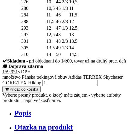
276
10
44 2/3
10,5
280
10,5
45 1/3
11
284
11
46
11,5
288
11,5
46 2/3
12
293
12
47 1/3
12,5
297
12,5
48
13
301
13
48 2/3
13,5
305
13,5
49 1/3
14
310
14
50
14,5
Skladom
- pri objednaní do 14:00, tovar už na druhý prac. deň
Doprava zdarma
159,95
€
s DPH
množstvo Pánska trekingová obuv Adidas TERREX Skychaser
GORE-TEX Hiking
Pridať do košíka
Vyberte presný produkt, o ktorý máte záujem - vyberte atribúty
produktu - napr. veľkosť/farba.
Popis
Otázka na produkt