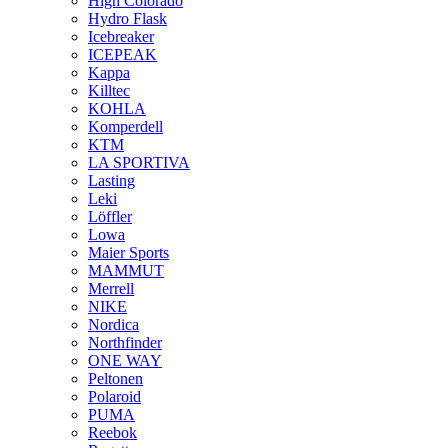
High Colorado
Hydro Flask
Icebreaker
ICEPEAK
Kappa
Killtec
KOHLA
Komperdell
KTM
LA SPORTIVA
Lasting
Leki
Löffler
Lowa
Maier Sports
MAMMUT
Merrell
NIKE
Nordica
Northfinder
ONE WAY
Peltonen
Polaroid
PUMA
Reebok