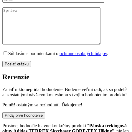
Súhlasím s podmienkami o
ochrane osobných údajov
.
Recenzie
Zatiaľ nikto nepridal hodnotenie. Budeme veľmi radi, ak sa podelíš
aj s ostatnými návštevníkmi eshopu s tvojím hodnotením produktu!
Pomôž ostatným sa rozhodnúť. Ďakujeme!
Pridaj prvé hodnotenie
Prosíme, hodnoťte hlavne konkrétny produkt "
Pánska trekingová
obuv Adidas TERREX Skychaser GORE-TEX Hiking
", nie len