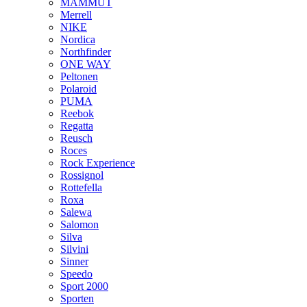
MAMMUT
Merrell
NIKE
Nordica
Northfinder
ONE WAY
Peltonen
Polaroid
PUMA
Reebok
Regatta
Reusch
Roces
Rock Experience
Rossignol
Rottefella
Roxa
Salewa
Salomon
Silva
Silvini
Sinner
Speedo
Sport 2000
Sporten