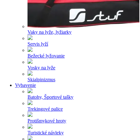
Vaky na lyže, lyžiarky
Servis lyží
Bežecké lyžovanie
Vosky na lyže
Skialpinizmus
Vybavenie
Batohy, Športové tašky
Trekingové palice
Protišmykové hroty
Turistické návleky