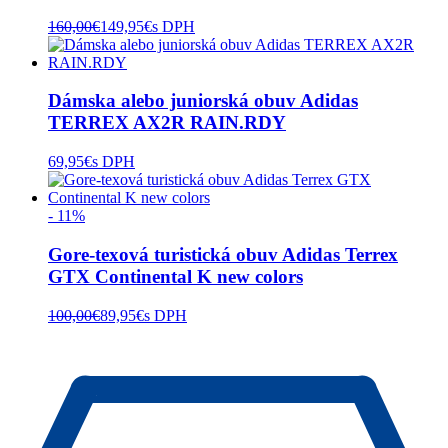
160,00
€
149,95
€
s DPH
Dámska alebo juniorská obuv Adidas
TERREX AX2R RAIN.RDY
69,95
€
s DPH
- 11%
Gore-texová turistická obuv Adidas Terrex
GTX Continental K new colors
100,00
€
89,95
€
s DPH