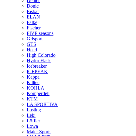
Deuter
Donic
Eisbär
ELAN
Falke
Fischer
FIVE seasons
Grisport
GTS
Head
High Colorado
Hydro Flask
Icebreaker
ICEPEAK
Kappa
Killtec
KOHLA
Komperdell
KTM
LA SPORTIVA
Lasting
Leki
Löffler
Lowa
Maier Sports