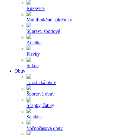
Rukavice
Multifunkčné nákrčníky
Súpravy športové
Atletika
Plavky
Sukne
Obuv
Turistická obuv
Športová obuv
Šľapky, žabky
Sandále
Voľnočasová obuv