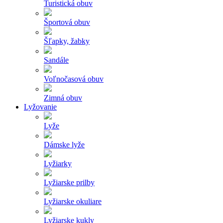
Turistická obuv
Športová obuv
Šľapky, žabky
Sandále
Voľnočasová obuv
Zimná obuv
Lyžovanie
Lyže
Dámske lyže
Lyžiarky
Lyžiarske prilby
Lyžiarske okuliare
Lyžiarske kukly