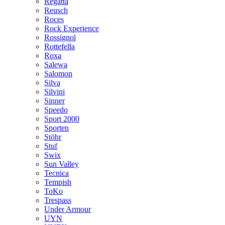
Regatta
Reusch
Roces
Rock Experience
Rossignol
Rottefella
Roxa
Salewa
Salomon
Silva
Silvini
Sinner
Speedo
Sport 2000
Sporten
Stöhr
Stuf
Swix
Sun Valley
Tecnica
Tempish
ToKo
Trespass
Under Armour
UYN