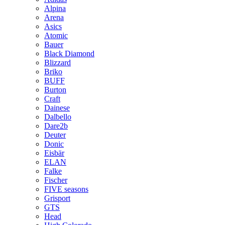
Alpina
Arena
Asics
Atomic
Bauer
Black Diamond
Blizzard
Briko
BUFF
Burton
Craft
Dainese
Dalbello
Dare2b
Deuter
Donic
Eisbär
ELAN
Falke
Fischer
FIVE seasons
Grisport
GTS
Head