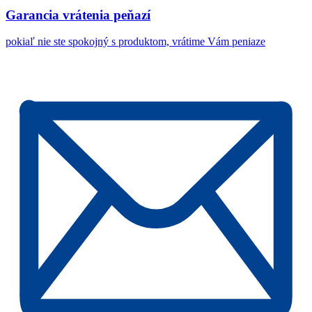
Garancia vrátenia peňazí
pokiaľ nie ste spokojný s produktom, vrátime Vám peniaze