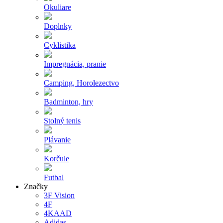
Okuliare
Doplnky
Cyklistika
Impregnácia, pranie
Camping, Horolezectvo
Badminton, hry
Stolný tenis
Plávanie
Korčule
Futbal
Značky
3F Vision
4F
4KAAD
Adidas