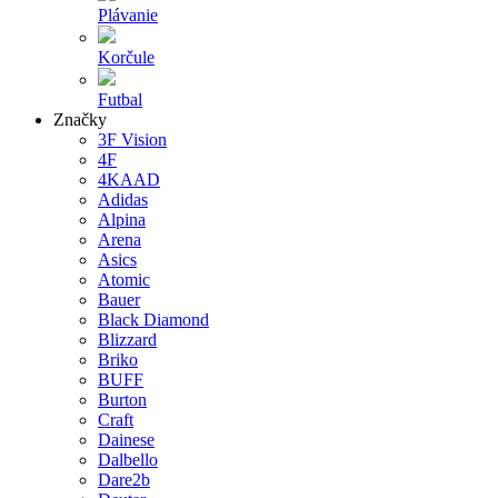
Plávanie
Korčule
Futbal
Značky
3F Vision
4F
4KAAD
Adidas
Alpina
Arena
Asics
Atomic
Bauer
Black Diamond
Blizzard
Briko
BUFF
Burton
Craft
Dainese
Dalbello
Dare2b