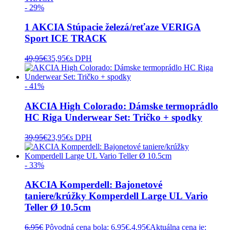
- 29%
1 AKCIA Stúpacie železá/reťaze VERIGA
Sport ICE TRACK
49,95
€
35,95
€
s DPH
- 41%
AKCIA High Colorado: Dámske termoprádlo
HC Riga Underwear Set: Tričko + spodky
39,95
€
23,95
€
s DPH
- 33%
AKCIA Komperdell: Bajonetové
taniere/krúžky Komperdell Large UL Vario
Teller Ø 10.5cm
6,95
€
Pôvodná cena bola: 6,95€.
4,95
€
Aktuálna cena je: