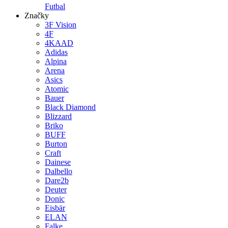
Futbal
Značky
3F Vision
4F
4KAAD
Adidas
Alpina
Arena
Asics
Atomic
Bauer
Black Diamond
Blizzard
Briko
BUFF
Burton
Craft
Dainese
Dalbello
Dare2b
Deuter
Donic
Eisbär
ELAN
Falke