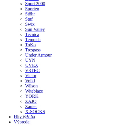
Sport 2000
Sporten
Stöhr
Stuf
Swix
Sun Valley
Tecnica
Tempish
ToKo
Trespass
Under Armour
UYN
UVEX
V3TEC
Victor
Volkl
Wilson
Witeblaze
YORK
ZAJO
Zanier
X-SOCKS
Hity týždňa
Výpredaj