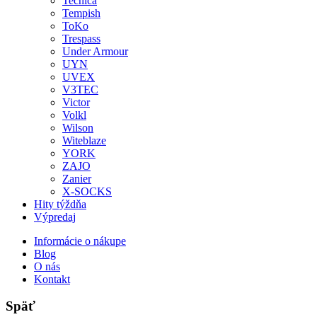
Tecnica
Tempish
ToKo
Trespass
Under Armour
UYN
UVEX
V3TEC
Victor
Volkl
Wilson
Witeblaze
YORK
ZAJO
Zanier
X-SOCKS
Hity týždňa
Výpredaj
Informácie o nákupe
Blog
O nás
Kontakt
Späť