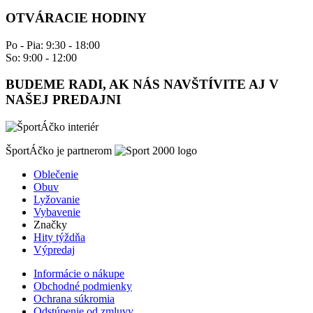
OTVÁRACIE HODINY
Po - Pia: 9:30 - 18:00
So: 9:00 - 12:00
BUDEME RADI, AK NÁS NAVŠTÍVITE AJ V
NAŠEJ PREDAJNI
ŠportÁčko je partnerom
Oblečenie
Obuv
Lyžovanie
Vybavenie
Značky
Hity týždňa
Výpredaj
Informácie o nákupe
Obchodné podmienky
Ochrana súkromia
Odstúpenie od zmluvy