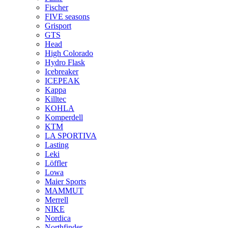
Fischer
FIVE seasons
Grisport
GTS
Head
High Colorado
Hydro Flask
Icebreaker
ICEPEAK
Kappa
Killtec
KOHLA
Komperdell
KTM
LA SPORTIVA
Lasting
Leki
Löffler
Lowa
Maier Sports
MAMMUT
Merrell
NIKE
Nordica
Northfinder