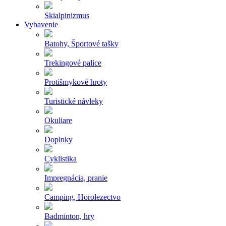
Skialpinizmus
Vybavenie
Batohy, Športové tašky
Trekingové palice
Protišmykové hroty
Turistické návleky
Okuliare
Doplnky
Cyklistika
Impregnácia, pranie
Camping, Horolezectvo
Badminton, hry