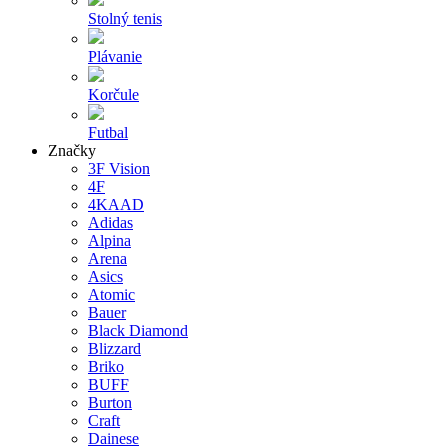
Stolný tenis
Plávanie
Korčule
Futbal
Značky
3F Vision
4F
4KAAD
Adidas
Alpina
Arena
Asics
Atomic
Bauer
Black Diamond
Blizzard
Briko
BUFF
Burton
Craft
Dainese