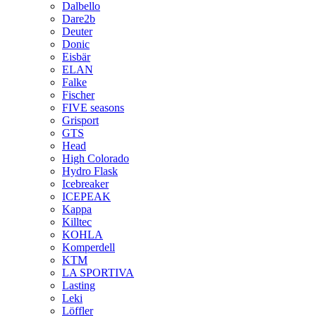
Dalbello
Dare2b
Deuter
Donic
Eisbär
ELAN
Falke
Fischer
FIVE seasons
Grisport
GTS
Head
High Colorado
Hydro Flask
Icebreaker
ICEPEAK
Kappa
Killtec
KOHLA
Komperdell
KTM
LA SPORTIVA
Lasting
Leki
Löffler