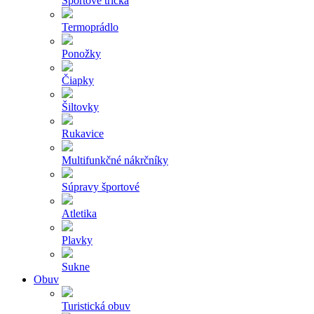
Športové tričká
Termoprádlo
Ponožky
Čiapky
Šiltovky
Rukavice
Multifunkčné nákrčníky
Súpravy športové
Atletika
Plavky
Sukne
Obuv
Turistická obuv