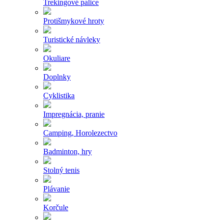
Trekingové palice
Protišmykové hroty
Turistické návleky
Okuliare
Doplnky
Cyklistika
Impregnácia, pranie
Camping, Horolezectvo
Badminton, hry
Stolný tenis
Plávanie
Korčule