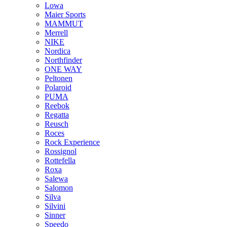
Lowa
Maier Sports
MAMMUT
Merrell
NIKE
Nordica
Northfinder
ONE WAY
Peltonen
Polaroid
PUMA
Reebok
Regatta
Reusch
Roces
Rock Experience
Rossignol
Rottefella
Roxa
Salewa
Salomon
Silva
Silvini
Sinner
Speedo