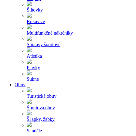
Šiltovky
Rukavice
Multifunkčné nákrčníky
Súpravy športové
Atletika
Plavky
Sukne
Obuv
Turistická obuv
Športová obuv
Šľapky, žabky
Sandále