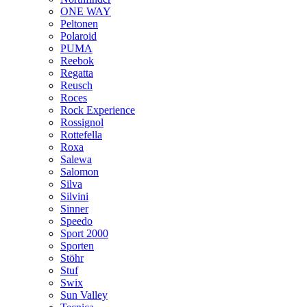
ONE WAY
Peltonen
Polaroid
PUMA
Reebok
Regatta
Reusch
Roces
Rock Experience
Rossignol
Rottefella
Roxa
Salewa
Salomon
Silva
Silvini
Sinner
Speedo
Sport 2000
Sporten
Stöhr
Stuf
Swix
Sun Valley