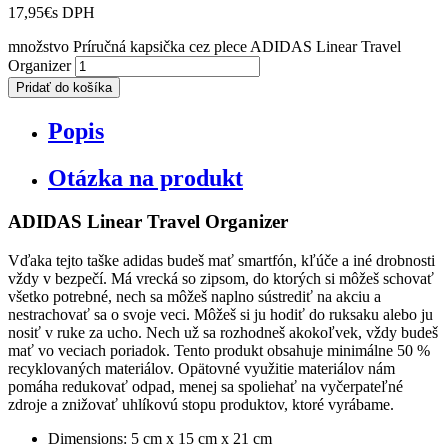
17,95
€
s DPH
množstvo Príručná kapsička cez plece ADIDAS Linear Travel
Organizer
Pridať do košíka
Popis
Otázka na produkt
ADIDAS Linear Travel Organizer
Vďaka tejto taške adidas budeš mať smartfón, kľúče a iné drobnosti
vždy v bezpečí. Má vrecká so zipsom, do ktorých si môžeš schovať
všetko potrebné, nech sa môžeš naplno sústrediť na akciu a
nestrachovať sa o svoje veci. Môžeš si ju hodiť do ruksaku alebo ju
nosiť v ruke za ucho. Nech už sa rozhodneš akokoľvek, vždy budeš
mať vo veciach poriadok. Tento produkt obsahuje minimálne 50 %
recyklovaných materiálov. Opätovné využitie materiálov nám
pomáha redukovať odpad, menej sa spoliehať na vyčerpateľné
zdroje a znižovať uhlíkovú stopu produktov, ktoré vyrábame.
Dimensions: 5 cm x 15 cm x 21 cm