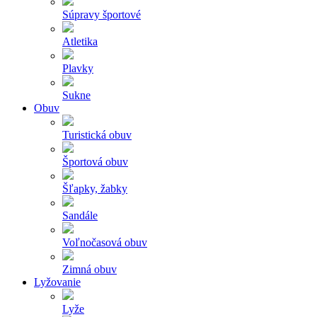
Súpravy športové
Atletika
Plavky
Sukne
Obuv
Turistická obuv
Športová obuv
Šľapky, žabky
Sandále
Voľnočasová obuv
Zimná obuv
Lyžovanie
Lyže