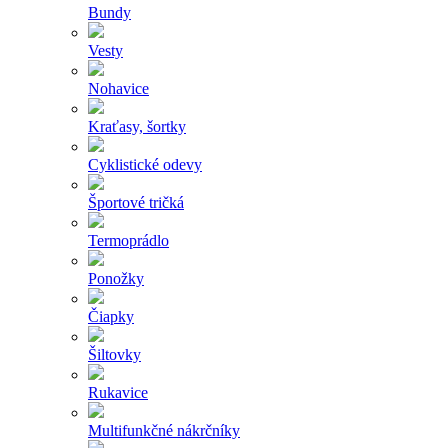
Bundy
Vesty
Nohavice
Kraťasy, šortky
Cyklistické odevy
Športové tričká
Termoprádlo
Ponožky
Čiapky
Šiltovky
Rukavice
Multifunkčné nákrčníky