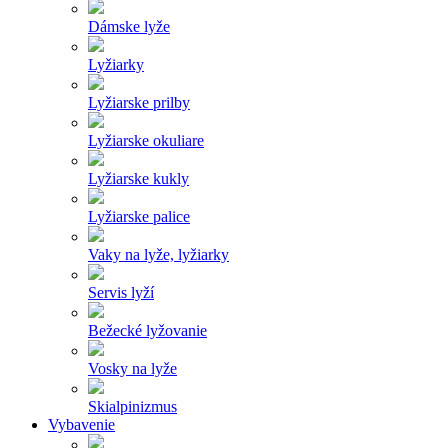
Dámske lyže
Lyžiarky
Lyžiarske prilby
Lyžiarske okuliare
Lyžiarske kukly
Lyžiarske palice
Vaky na lyže, lyžiarky
Servis lyží
Bežecké lyžovanie
Vosky na lyže
Skialpinizmus
Vybavenie