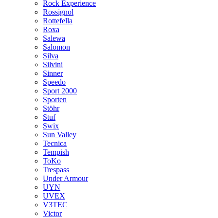
Rock Experience
Rossignol
Rottefella
Roxa
Salewa
Salomon
Silva
Silvini
Sinner
Speedo
Sport 2000
Sporten
Stöhr
Stuf
Swix
Sun Valley
Tecnica
Tempish
ToKo
Trespass
Under Armour
UYN
UVEX
V3TEC
Victor