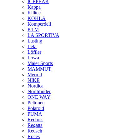
ICEPEAK
Kappa
Killtec
KOHLA
Komperdell
KTM
LA SPORTIVA
Lasting
Leki
Löffler
Lowa
Maier Sports
MAMMUT
Merrell
NIKE
Nordica
Northfinder
ONE WAY
Peltonen
Polaroid
PUMA
Reebok
Regatta
Reusch
Roces