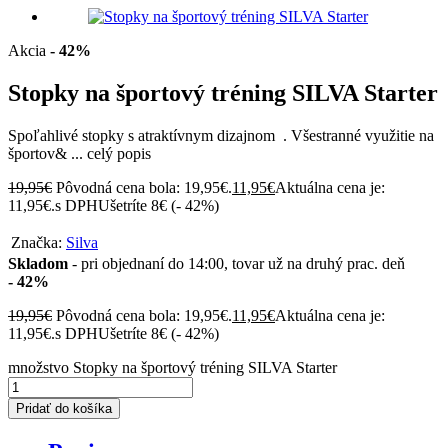
Akcia
- 42%
Stopky na športový tréning SILVA Starter
Spoľahlivé stopky s atraktívnym dizajnom . Všestranné využitie na
športov& ...
celý popis
19,95
€
Pôvodná cena bola: 19,95€.
11,95
€
Aktuálna cena je:
11,95€.
s DPH
Ušetríte 8€ (
- 42%
)
Značka:
Silva
Skladom
- pri objednaní do 14:00, tovar už na druhý prac. deň
- 42%
19,95
€
Pôvodná cena bola: 19,95€.
11,95
€
Aktuálna cena je:
11,95€.
s DPH
Ušetríte 8€ (
- 42%
)
množstvo Stopky na športový tréning SILVA Starter
Pridať do košíka