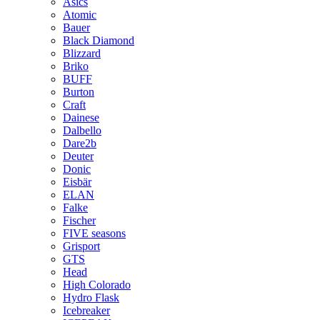
Asics
Atomic
Bauer
Black Diamond
Blizzard
Briko
BUFF
Burton
Craft
Dainese
Dalbello
Dare2b
Deuter
Donic
Eisbär
ELAN
Falke
Fischer
FIVE seasons
Grisport
GTS
Head
High Colorado
Hydro Flask
Icebreaker