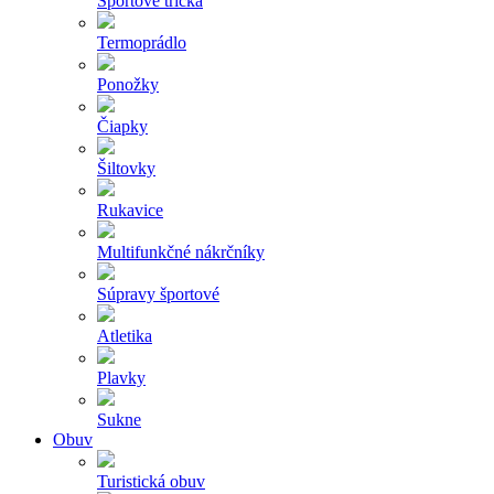
Športové tričká
Termoprádlo
Ponožky
Čiapky
Šiltovky
Rukavice
Multifunkčné nákrčníky
Súpravy športové
Atletika
Plavky
Sukne
Obuv
Turistická obuv