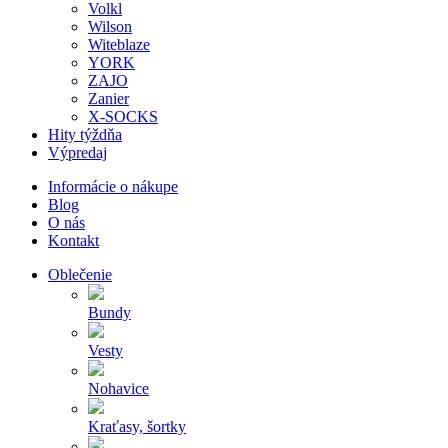
Volkl
Wilson
Witeblaze
YORK
ZAJO
Zanier
X-SOCKS
Hity týždňa
Výpredaj
Informácie o nákupe
Blog
O nás
Kontakt
Oblečenie
Bundy
Vesty
Nohavice
Kraťasy, šortky