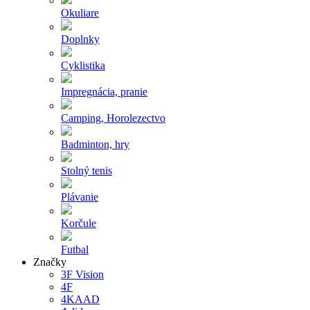
Okuliare
Doplnky
Cyklistika
Impregnácia, pranie
Camping, Horolezectvo
Badminton, hry
Stolný tenis
Plávanie
Korčule
Futbal
Značky
3F Vision
4F
4KAAD