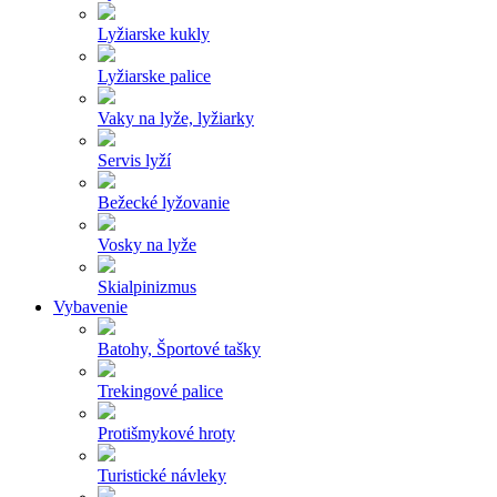
Lyžiarske kukly
Lyžiarske palice
Vaky na lyže, lyžiarky
Servis lyží
Bežecké lyžovanie
Vosky na lyže
Skialpinizmus
Vybavenie
Batohy, Športové tašky
Trekingové palice
Protišmykové hroty
Turistické návleky