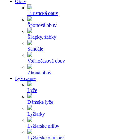
Obuv
Turistická obuv
Športová obuv
Šľapky, žabky
Sandále
Voľnočasová obuv
Zimná obuv
Lyžovanie
Lyže
Dámske lyže
Lyžiarky
Lyžiarske prilby
Lyžiarske okuliare