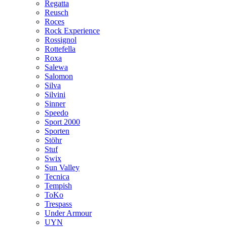
Regatta
Reusch
Roces
Rock Experience
Rossignol
Rottefella
Roxa
Salewa
Salomon
Silva
Silvini
Sinner
Speedo
Sport 2000
Sporten
Stöhr
Stuf
Swix
Sun Valley
Tecnica
Tempish
ToKo
Trespass
Under Armour
UYN