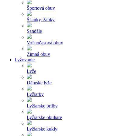
Športová obuv
Šľapky, žabky
Sandále
Voľnočasová obuv
Zimná obuv
Lyžovanie
Lyže
Dámske lyže
Lyžiarky
Lyžiarske prilby
Lyžiarske okuliare
Lyžiarske kukly