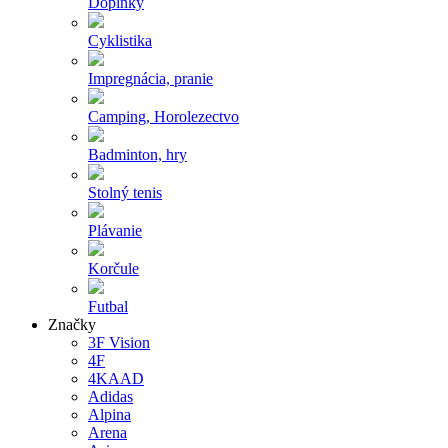
Doplnky
Cyklistika
Impregnácia, pranie
Camping, Horolezectvo
Badminton, hry
Stolný tenis
Plávanie
Korčule
Futbal
Značky
3F Vision
4F
4KAAD
Adidas
Alpina
Arena