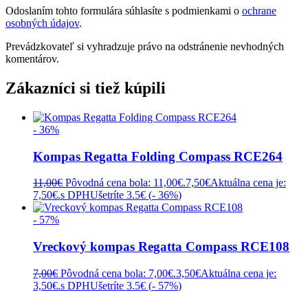
Odoslaním tohto formulára súhlasíte s podmienkami o
ochrane
osobných údajov
.
Prevádzkovateľ si vyhradzuje právo na odstránenie nevhodných
komentárov.
Zákazníci si tiež kúpili
- 36%
Kompas Regatta Folding Compass RCE264
11,00
€
Pôvodná cena bola: 11,00€.
7,50
€
Aktuálna cena je:
7,50€.
s DPH
Ušetríte 3.5€ (
- 36%
)
- 57%
Vreckový kompas Regatta Compass RCE108
7,00
€
Pôvodná cena bola: 7,00€.
3,50
€
Aktuálna cena je:
3,50€.
s DPH
Ušetríte 3.5€ (
- 57%
)