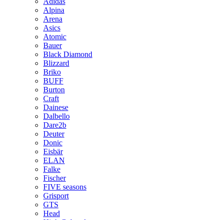
Adidas
Alpina
Arena
Asics
Atomic
Bauer
Black Diamond
Blizzard
Briko
BUFF
Burton
Craft
Dainese
Dalbello
Dare2b
Deuter
Donic
Eisbär
ELAN
Falke
Fischer
FIVE seasons
Grisport
GTS
Head