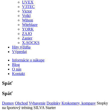
UVEX
V3TEC
Victor
Volkl
Wilson
Witeblaze
YORK
ZAJO
Zanier
X-SOCKS
Hity týždňa
Výpredaj
Informácie o nákupe
Blog
O nás
Kontakt
Späť
Späť
Domov
Obchod
Vybavenie
Doplnky
Krokomery, kompasy
Stopky
na športový tréning SILVA Starter