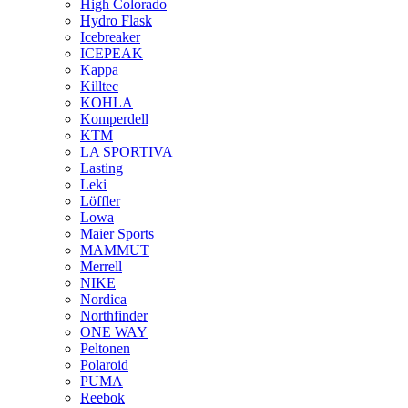
High Colorado
Hydro Flask
Icebreaker
ICEPEAK
Kappa
Killtec
KOHLA
Komperdell
KTM
LA SPORTIVA
Lasting
Leki
Löffler
Lowa
Maier Sports
MAMMUT
Merrell
NIKE
Nordica
Northfinder
ONE WAY
Peltonen
Polaroid
PUMA
Reebok