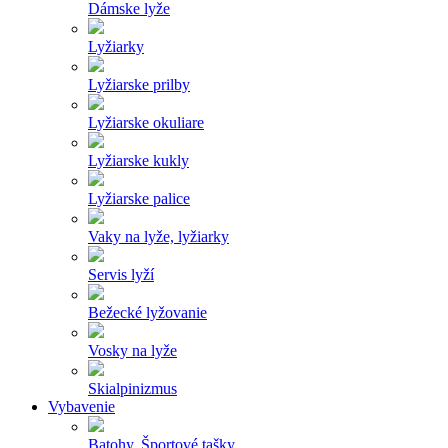
Dámske lyže
Lyžiarky
Lyžiarske prilby
Lyžiarske okuliare
Lyžiarske kukly
Lyžiarske palice
Vaky na lyže, lyžiarky
Servis lyží
Bežecké lyžovanie
Vosky na lyže
Skialpinizmus
Vybavenie
Batohy, Športové tašky