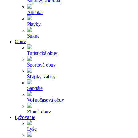
Súpravy športové
Atletika
Plavky
Sukne
Obuv
Turistická obuv
Športová obuv
Šľapky, žabky
Sandále
Voľnočasová obuv
Zimná obuv
Lyžovanie
Lyže