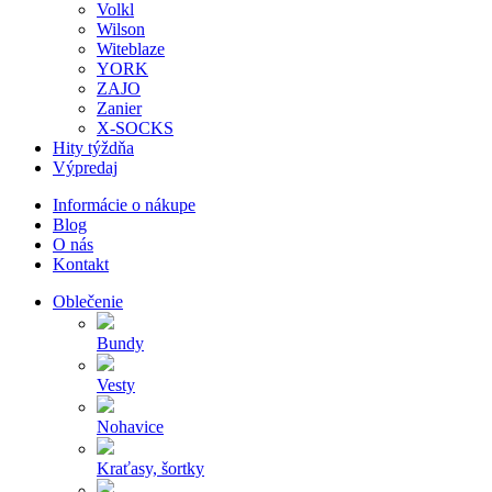
Volkl
Wilson
Witeblaze
YORK
ZAJO
Zanier
X-SOCKS
Hity týždňa
Výpredaj
Informácie o nákupe
Blog
O nás
Kontakt
Oblečenie
Bundy
Vesty
Nohavice
Kraťasy, šortky