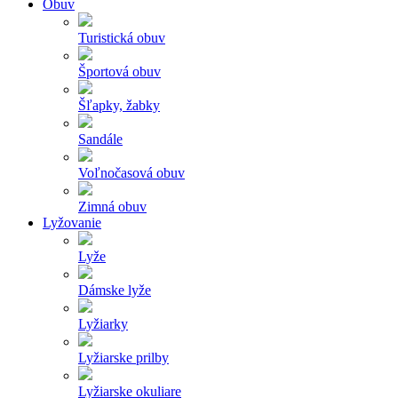
Obuv
Turistická obuv
Športová obuv
Šľapky, žabky
Sandále
Voľnočasová obuv
Zimná obuv
Lyžovanie
Lyže
Dámske lyže
Lyžiarky
Lyžiarske prilby
Lyžiarske okuliare