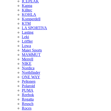
ICEPEAK
Kappa
Killtec
KOHLA
Komperdell
KTM
LA SPORTIVA
Lasting
Leki
Löffler
Lowa
Maier Sports
MAMMUT
Merrell
NIKE
Nordica
Northfinder
ONE WAY
Peltonen
Polaroid
PUMA
Reebok
Regatta
Reusch
Roces