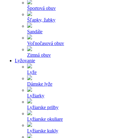
Športová obuv
Šľapky, žabky
Sandále
Voľnočasová obuv
Zimná obuv
Lyžovanie
Lyže
Dámske lyže
Lyžiarky
Lyžiarske prilby
Lyžiarske okuliare
Lyžiarske kukly