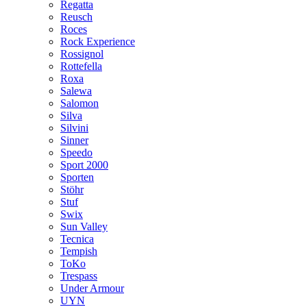
Regatta
Reusch
Roces
Rock Experience
Rossignol
Rottefella
Roxa
Salewa
Salomon
Silva
Silvini
Sinner
Speedo
Sport 2000
Sporten
Stöhr
Stuf
Swix
Sun Valley
Tecnica
Tempish
ToKo
Trespass
Under Armour
UYN