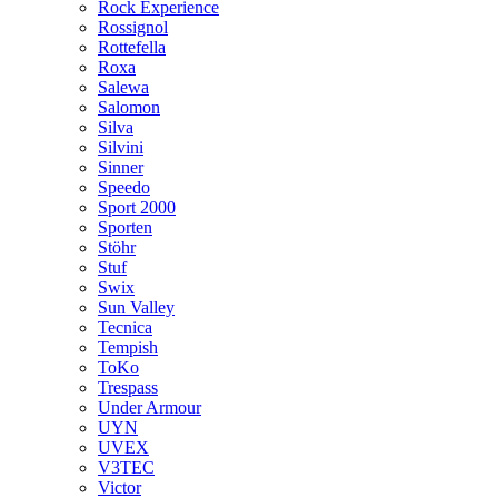
Rock Experience
Rossignol
Rottefella
Roxa
Salewa
Salomon
Silva
Silvini
Sinner
Speedo
Sport 2000
Sporten
Stöhr
Stuf
Swix
Sun Valley
Tecnica
Tempish
ToKo
Trespass
Under Armour
UYN
UVEX
V3TEC
Victor