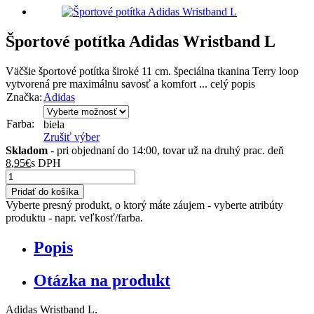
Športové potítka Adidas Wristband L
Väčšie športové potítka široké 11 cm. špeciálna tkanina Terry loop
vytvorená pre maximálnu savosť a komfort ...
celý popis
Značka:
Adidas
Farba:
biela
Zrušiť výber
Skladom
- pri objednaní do 14:00, tovar už na druhý prac. deň
8,95
€
s DPH
množstvo
Športové
Pridať do košíka
potítka
Vyberte presný produkt, o ktorý máte záujem - vyberte atribúty
Adidas
produktu - napr. veľkosť/farba.
Wristband
L
Popis
Otázka na produkt
Adidas Wristband L.