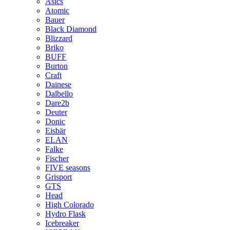
Asics
Atomic
Bauer
Black Diamond
Blizzard
Briko
BUFF
Burton
Craft
Dainese
Dalbello
Dare2b
Deuter
Donic
Eisbär
ELAN
Falke
Fischer
FIVE seasons
Grisport
GTS
Head
High Colorado
Hydro Flask
Icebreaker