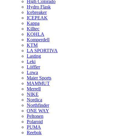
High Colorado
Hydro Flask
Icebreaker
ICEPEAK
Kappa
Killtec
KOHLA
Komperdell
KTM
LA SPORTIVA
Lasting
Leki
Löffler
Lowa
Maier Sports
MAMMUT
Merrell
NIKE
Nordica
Northfinder
ONE WAY
Peltonen
Polaroid
PUMA
Reebok