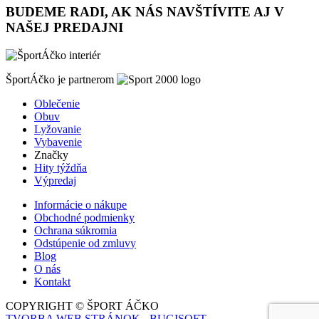
BUDEME RADI, AK NÁS NAVŠTÍVITE AJ V
NAŠEJ PREDAJNI
ŠportÁčko je partnerom
Oblečenie
Obuv
Lyžovanie
Vybavenie
Značky
Hity týždňa
Výpredaj
Informácie o nákupe
Obchodné podmienky
Ochrana súkromia
Odstúpenie od zmluvy
Blog
O nás
Kontakt
COPYRIGHT © ŠPORT ÁČKO
TVORBA WEB STRÁNOK - BUGISOFT