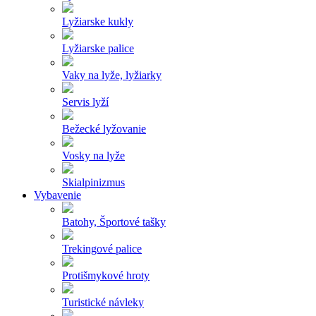
Lyžiarske kukly
Lyžiarske palice
Vaky na lyže, lyžiarky
Servis lyží
Bežecké lyžovanie
Vosky na lyže
Skialpinizmus
Vybavenie
Batohy, Športové tašky
Trekingové palice
Protišmykové hroty
Turistické návleky