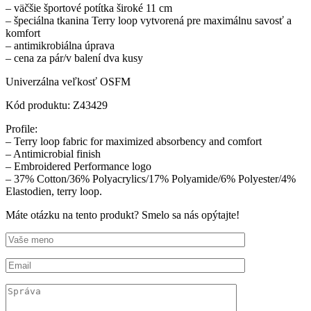
– väčšie športové potítka široké 11 cm
– špeciálna tkanina Terry loop vytvorená pre maximálnu savosť a
komfort
– antimikrobiálna úprava
– cena za pár/v balení dva kusy
Univerzálna veľkosť OSFM
Kód produktu: Z43429
Profile:
– Terry loop fabric for maximized absorbency and comfort
– Antimicrobial finish
– Embroidered Performance logo
– 37% Cotton/36% Polyacrylics/17% Polyamide/6% Polyester/4%
Elastodien, terry loop.
Máte otázku na tento produkt? Smelo sa nás opýtajte!