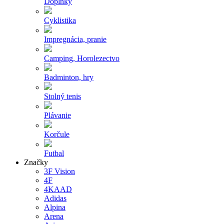
Doplnky
Cyklistika
Impregnácia, pranie
Camping, Horolezectvo
Badminton, hry
Stolný tenis
Plávanie
Korčule
Futbal
Značky
3F Vision
4F
4KAAD
Adidas
Alpina
Arena