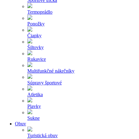
Športové tričká
Termoprádlo
Ponožky
Čiapky
Šiltovky
Rukavice
Multifunkčné nákrčníky
Súpravy športové
Atletika
Plavky
Sukne
Obuv
Turistická obuv