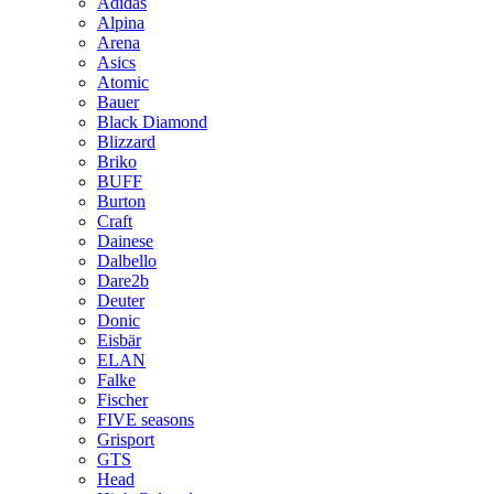
Adidas
Alpina
Arena
Asics
Atomic
Bauer
Black Diamond
Blizzard
Briko
BUFF
Burton
Craft
Dainese
Dalbello
Dare2b
Deuter
Donic
Eisbär
ELAN
Falke
Fischer
FIVE seasons
Grisport
GTS
Head