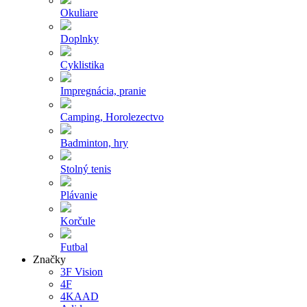
Okuliare
Doplnky
Cyklistika
Impregnácia, pranie
Camping, Horolezectvo
Badminton, hry
Stolný tenis
Plávanie
Korčule
Futbal
Značky
3F Vision
4F
4KAAD