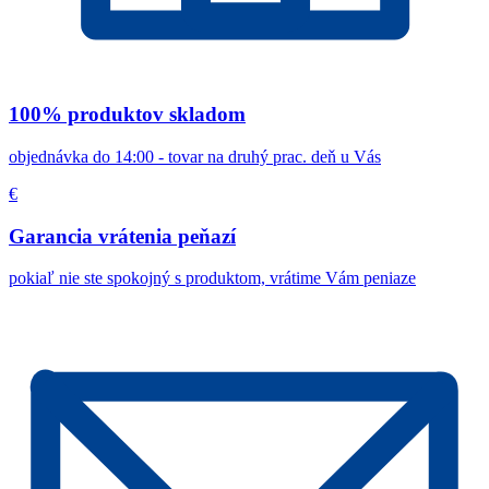
100% produktov skladom
objednávka do 14:00 - tovar na druhý prac. deň u Vás
€
Garancia vrátenia peňazí
pokiaľ nie ste spokojný s produktom, vrátime Vám peniaze