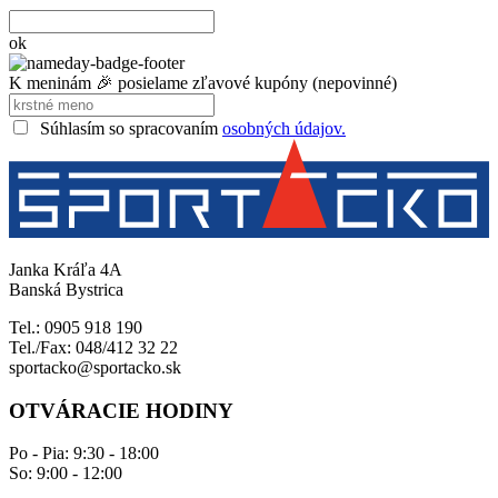
ok
K meninám 🎉 posielame zľavové kupóny (nepovinné)
Súhlasím so spracovaním
osobných údajov.
Janka Kráľa 4A
Banská Bystrica
Tel.: 0905 918 190
Tel./Fax: 048/412 32 22
sportacko@sportacko.sk
OTVÁRACIE HODINY
Po - Pia: 9:30 - 18:00
So: 9:00 - 12:00