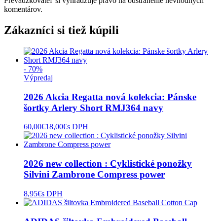
Prevádzkovateľ si vyhradzuje právo na odstránenie nevhodných
komentárov.
Zákazníci si tiež kúpili
- 70%
Výpredaj
2026 Akcia Regatta nová kolekcia: Pánske
šortky Arlery Short RMJ364 navy
60,00
€
18,00
€
s DPH
2026 new collection : Cyklistické ponožky
Silvini Zambrone Compress power
8,95
€
s DPH