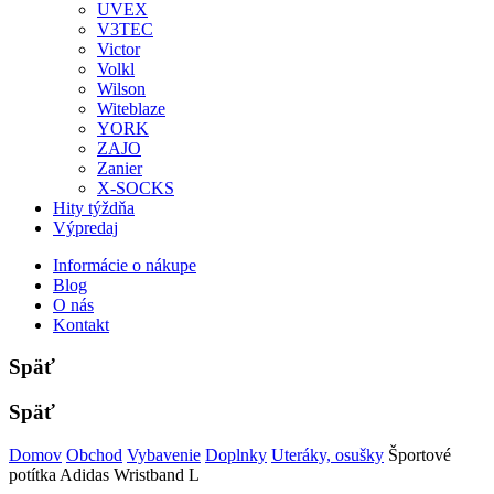
UVEX
V3TEC
Victor
Volkl
Wilson
Witeblaze
YORK
ZAJO
Zanier
X-SOCKS
Hity týždňa
Výpredaj
Informácie o nákupe
Blog
O nás
Kontakt
Späť
Späť
Domov
Obchod
Vybavenie
Doplnky
Uteráky, osušky
Športové
potítka Adidas Wristband L