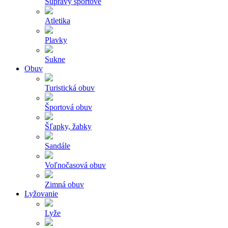
Súpravy športové
Atletika
Plavky
Sukne
Obuv
Turistická obuv
Športová obuv
Šľapky, žabky
Sandále
Voľnočasová obuv
Zimná obuv
Lyžovanie
Lyže