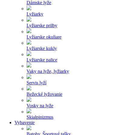
Dámske lyže
Lyžiarky
Lyžiarske prilby
Lyžiarske okuliare
Lyžiarske kukly
Lyžiarske palice
Vaky na lyže, lyžiarky
Servis lyží
Bežecké lyžovanie
Vosky na lyže
Skialpinizmus
Vybavenie
Batohy, Športové tašky